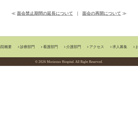
≪
面会禁止期間の延長について
｜
面会の再開について
≫
病院概要
診療部門
看護部門
介護部門
アクセス
求人募集
© 2026 Morizono Hospital. All Right Reserved.