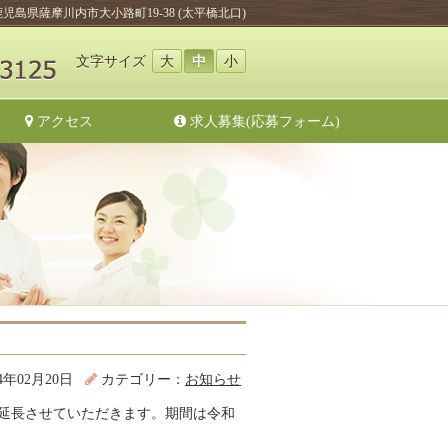
鹿児島県薩摩川内市大小路町19-38 (太平橋北口)
文字サイズ
大
中
小
アクセス
求人募集(応募フォーム)
24年02月20日
カテゴリー：
お知らせ
延長させていただきます。期間は令和