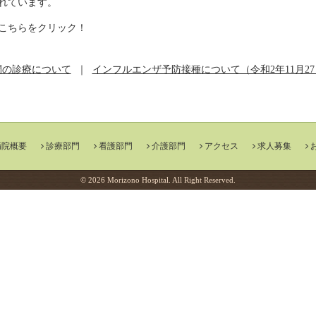
れています。
こちらをクリック！
間の診療について
｜
インフルエンザ予防接種について（令和2年11月2
病院概要
診療部門
看護部門
介護部門
アクセス
求人募集
© 2026 Morizono Hospital. All Right Reserved.