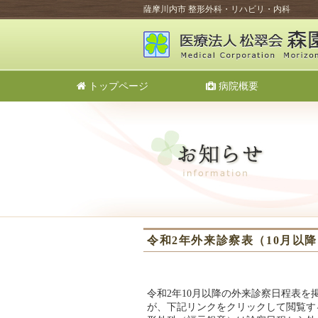
薩摩川内市 整形外科・リハビリ・内科
トップページ
病院概要
令和2年外来診察表（10月以
令和2年10月以降の外来診察日程表
が、下記リンクをクリックして閲覧す