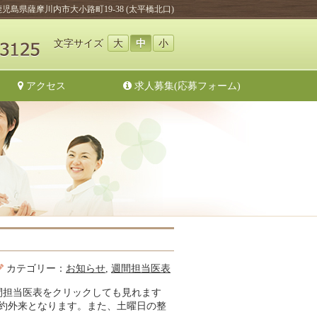
鹿児島県薩摩川内市大小路町19-38 (太平橋北口)
文字サイズ
大
中
小
アクセス
求人募集(応募フォーム)
カテゴリー：
お知らせ
,
週間担当医表
間担当医表をクリックしても見れます
約外来となります。また、土曜日の整