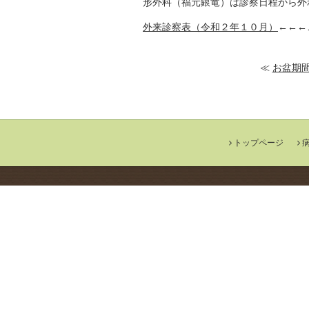
形外科（福元銀竜）は診察日程から外
外来診察表（令和２年１０月）
←←←
≪
お盆期
トップページ