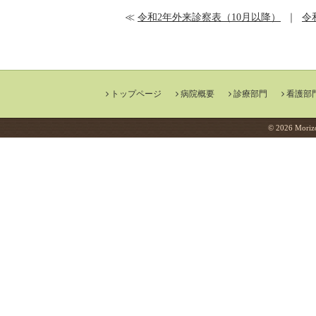
≪
令和2年外来診察表（10月以降）
｜
令
トップページ
病院概要
診療部門
看護部
© 2026 Morizo