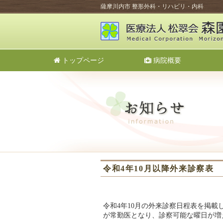
薩摩川内市 整形外科・リハビリ・内科
トップページ
病院概要
令和4年10月以降外来診察表
令和4年10月の外来診察日程表を掲
が常勤医となり、診察可能な曜日が増