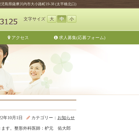
鹿児島県薩摩川内市大小路町19-38 (太平橋北口)
文字サイズ
大
中
小
アクセス
求人募集(応募フォーム)
22年10月1日
カテゴリー：
お知らせ
きます。整形外科医師：枦元 佑大郎